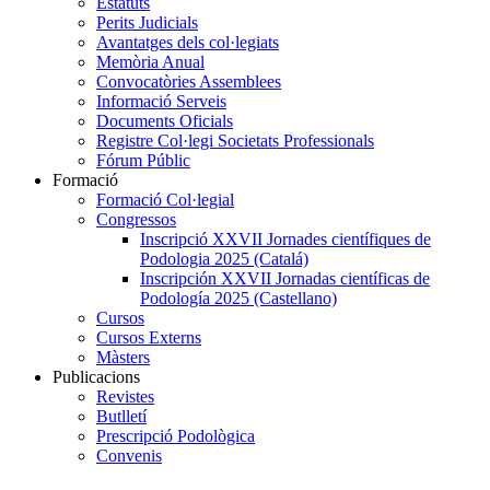
Estatuts
Perits Judicials
Avantatges dels col·legiats
Memòria Anual
Convocatòries Assemblees
Informació Serveis
Documents Oficials
Registre Col·legi Societats Professionals
Fórum Públic
Formació
Formació Col·legial
Congressos
Inscripció XXVII Jornades científiques de
Podologia 2025 (Catalá)
Inscripción XXVII Jornadas científicas de
Podología 2025 (Castellano)
Cursos
Cursos Externs
Màsters
Publicacions
Revistes
Butlletí
Prescripció Podològica
Convenis