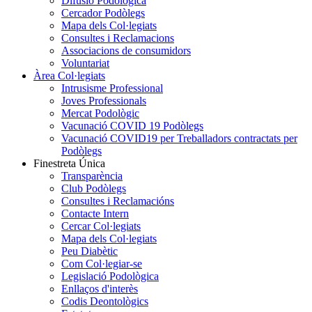
Difusió Podològica
Cercador Podòlegs
Mapa dels Col·legiats
Consultes i Reclamacions
Associacions de consumidors
Voluntariat
Àrea Col·legiats
Intrusisme Professional
Joves Professionals
Mercat Podològic
Vacunació COVID 19 Podòlegs
Vacunació COVID19 per Treballadors contractats per
Podòlegs
Finestreta Única
Transparència
Club Podòlegs
Consultes i Reclamacións
Contacte Intern
Cercar Col·legiats
Mapa dels Col·legiats
Peu Diabètic
Com Col·legiar-se
Legislació Podològica
Enllaços d'interès
Codis Deontològics