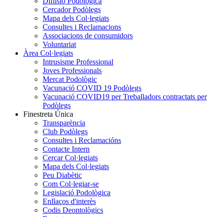
Difusió Podològica
Cercador Podòlegs
Mapa dels Col·legiats
Consultes i Reclamacions
Associacions de consumidors
Voluntariat
Àrea Col·legiats
Intrusisme Professional
Joves Professionals
Mercat Podològic
Vacunació COVID 19 Podòlegs
Vacunació COVID19 per Treballadors contractats per
Podòlegs
Finestreta Única
Transparència
Club Podòlegs
Consultes i Reclamacións
Contacte Intern
Cercar Col·legiats
Mapa dels Col·legiats
Peu Diabètic
Com Col·legiar-se
Legislació Podològica
Enllaços d'interès
Codis Deontològics