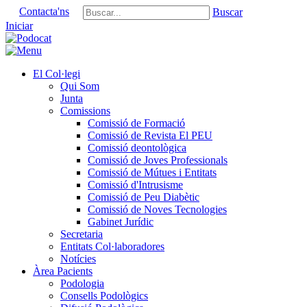
Contacta'ns
Buscar
Iniciar
El Col·legi
Qui Som
Junta
Comissions
Comissió de Formació
Comissió de Revista El PEU
Comissió deontològica
Comissió de Joves Professionals
Comissió de Mútues i Entitats
Comissió d'Intrusisme
Comissió de Peu Diabètic
Comissió de Noves Tecnologies
Gabinet Jurídic
Secretaria
Entitats Col·laboradores
Notícies
Àrea Pacients
Podologia
Consells Podològics