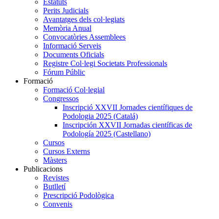
Estatuts
Perits Judicials
Avantatges dels col·legiats
Memòria Anual
Convocatòries Assemblees
Informació Serveis
Documents Oficials
Registre Col·legi Societats Professionals
Fórum Públic
Formació
Formació Col·legial
Congressos
Inscripció XXVII Jornades científiques de
Podologia 2025 (Catalá)
Inscripción XXVII Jornadas científicas de
Podología 2025 (Castellano)
Cursos
Cursos Externs
Màsters
Publicacions
Revistes
Butlletí
Prescripció Podològica
Convenis