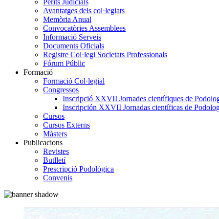
Perits Judicials
Avantatges dels col·legiats
Memòria Anual
Convocatòries Assemblees
Informació Serveis
Documents Oficials
Registre Col·legi Societats Professionals
Fórum Públic
Formació
Formació Col·legial
Congressos
Inscripció XXVII Jornades científiques de Podolog
Inscripción XXVII Jornadas científicas de Podolog
Cursos
Cursos Externs
Màsters
Publicacions
Revistes
Butlletí
Prescripció Podològica
Convenis