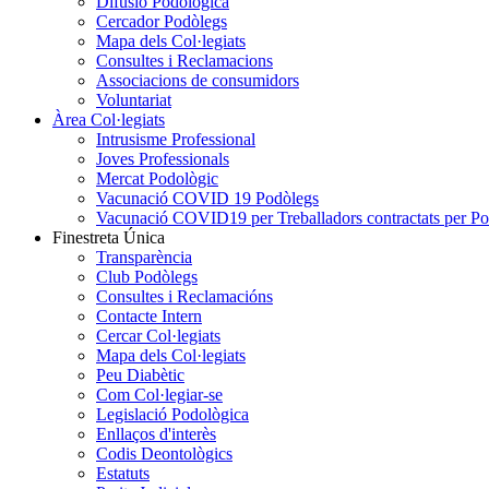
Difusió Podològica
Cercador Podòlegs
Mapa dels Col·legiats
Consultes i Reclamacions
Associacions de consumidors
Voluntariat
Àrea Col·legiats
Intrusisme Professional
Joves Professionals
Mercat Podològic
Vacunació COVID 19 Podòlegs
Vacunació COVID19 per Treballadors contractats per P
Finestreta Única
Transparència
Club Podòlegs
Consultes i Reclamacións
Contacte Intern
Cercar Col·legiats
Mapa dels Col·legiats
Peu Diabètic
Com Col·legiar-se
Legislació Podològica
Enllaços d'interès
Codis Deontològics
Estatuts