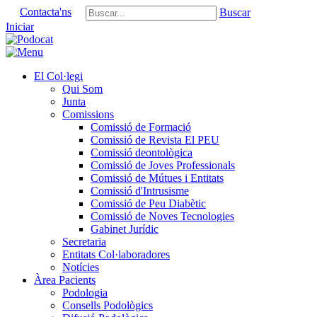
Contacta'ns
Buscar
Iniciar
El Col·legi
Qui Som
Junta
Comissions
Comissió de Formació
Comissió de Revista El PEU
Comissió deontològica
Comissió de Joves Professionals
Comissió de Mútues i Entitats
Comissió d'Intrusisme
Comissió de Peu Diabètic
Comissió de Noves Tecnologies
Gabinet Jurídic
Secretaria
Entitats Col·laboradores
Notícies
Àrea Pacients
Podologia
Consells Podològics