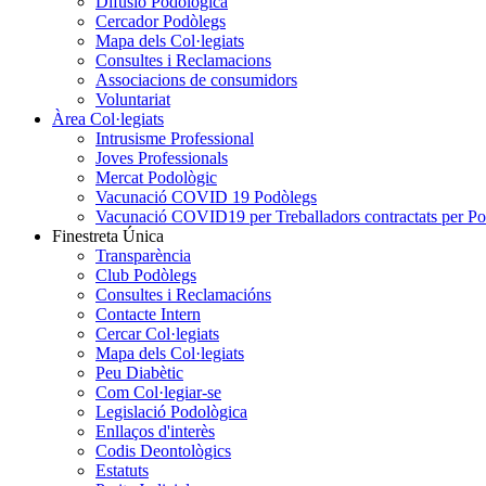
Difusió Podològica
Cercador Podòlegs
Mapa dels Col·legiats
Consultes i Reclamacions
Associacions de consumidors
Voluntariat
Àrea Col·legiats
Intrusisme Professional
Joves Professionals
Mercat Podològic
Vacunació COVID 19 Podòlegs
Vacunació COVID19 per Treballadors contractats per P
Finestreta Única
Transparència
Club Podòlegs
Consultes i Reclamacións
Contacte Intern
Cercar Col·legiats
Mapa dels Col·legiats
Peu Diabètic
Com Col·legiar-se
Legislació Podològica
Enllaços d'interès
Codis Deontològics
Estatuts