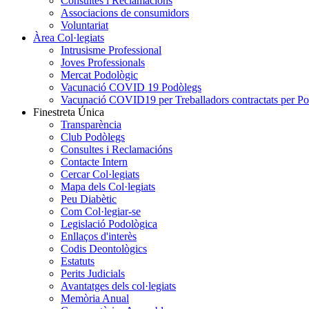
Consultes i Reclamacions
Associacions de consumidors
Voluntariat
Àrea Col·legiats
Intrusisme Professional
Joves Professionals
Mercat Podològic
Vacunació COVID 19 Podòlegs
Vacunació COVID19 per Treballadors contractats per P
Finestreta Única
Transparència
Club Podòlegs
Consultes i Reclamacións
Contacte Intern
Cercar Col·legiats
Mapa dels Col·legiats
Peu Diabètic
Com Col·legiar-se
Legislació Podològica
Enllaços d'interès
Codis Deontològics
Estatuts
Perits Judicials
Avantatges dels col·legiats
Memòria Anual