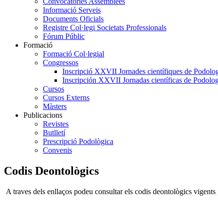
Convocatòries Assemblees
Informació Serveis
Documents Oficials
Registre Col·legi Societats Professionals
Fórum Públic
Formació
Formació Col·legial
Congressos
Inscripció XXVII Jornades científiques de Podolog
Inscripción XXVII Jornadas científicas de Podolog
Cursos
Cursos Externs
Màsters
Publicacions
Revistes
Butlletí
Prescripció Podològica
Convenis
Codis Deontològics
A traves dels enllaços podeu consultar els codis deontològics vigents