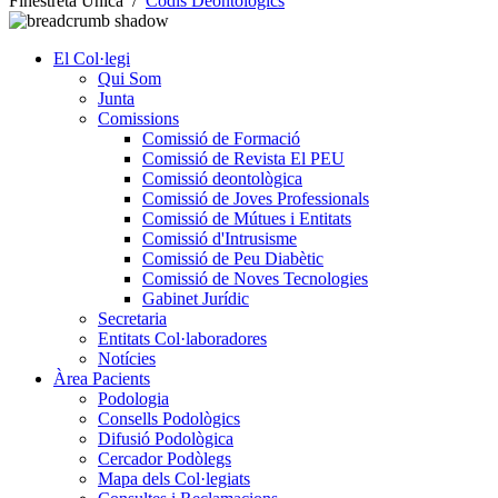
Finestreta Única
/
Codis Deontològics
El Col·legi
Qui Som
Junta
Comissions
Comissió de Formació
Comissió de Revista El PEU
Comissió deontològica
Comissió de Joves Professionals
Comissió de Mútues i Entitats
Comissió d'Intrusisme
Comissió de Peu Diabètic
Comissió de Noves Tecnologies
Gabinet Jurídic
Secretaria
Entitats Col·laboradores
Notícies
Àrea Pacients
Podologia
Consells Podològics
Difusió Podològica
Cercador Podòlegs
Mapa dels Col·legiats