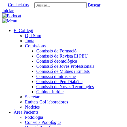
Contacta'ns
Buscar
Iniciar
El Col·legi
Qui Som
Junta
Comissions
Comissió de Formació
Comissió de Revista El PEU
Comissió deontològica
Comissió de Joves Professionals
Comissió de Mútues i Entitats
Comissió d'Intrusisme
Comissió de Peu Diabètic
Comissió de Noves Tecnologies
Gabinet Jurídic
Secretaria
Entitats Col·laboradores
Notícies
Àrea Pacients
Podologia
Consells Podològics