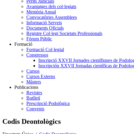
Perits Judicials
Avantatges dels col·legiats
Memòria Anual
Convocatòries Assemblees
Informació Serveis
Documents Oficials
Registre Col·legi Societats Professionals
Fórum Públic
Formació
Formació Col·legial
Congressos
Inscripció XXVII Jornades científiques de Podolog
Inscripción XXVII Jornadas científicas de Podolog
Cursos
Cursos Externs
Màsters
Publicacions
Revistes
Butlletí
Prescripció Podològica
Convenis
Codis Deontològics