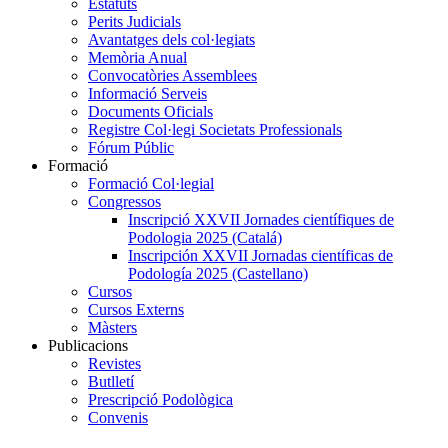
Estatuts
Perits Judicials
Avantatges dels col·legiats
Memòria Anual
Convocatòries Assemblees
Informació Serveis
Documents Oficials
Registre Col·legi Societats Professionals
Fórum Públic
Formació
Formació Col·legial
Congressos
Inscripció XXVII Jornades científiques de
Podologia 2025 (Catalá)
Inscripción XXVII Jornadas científicas de
Podología 2025 (Castellano)
Cursos
Cursos Externs
Màsters
Publicacions
Revistes
Butlletí
Prescripció Podològica
Convenis