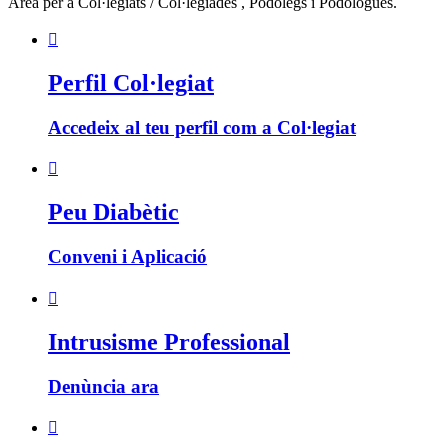
Área per a Col·legiats / Col·legiades , Podòlegs i Podòlogues.

Perfil Col·legiat
Accedeix al teu perfil com a Col·legiat

Peu Diabètic
Conveni i Aplicació

Intrusisme Professional
Denùncia ara
