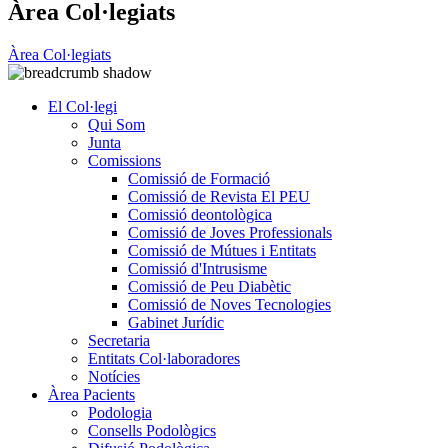
Àrea Col·legiats
Àrea Col·legiats
El Col·legi
Qui Som
Junta
Comissions
Comissió de Formació
Comissió de Revista El PEU
Comissió deontològica
Comissió de Joves Professionals
Comissió de Mútues i Entitats
Comissió d'Intrusisme
Comissió de Peu Diabètic
Comissió de Noves Tecnologies
Gabinet Jurídic
Secretaria
Entitats Col·laboradores
Notícies
Àrea Pacients
Podologia
Consells Podològics