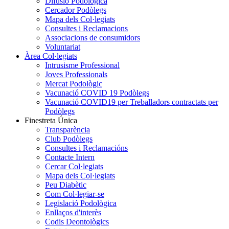
Difusió Podològica
Cercador Podòlegs
Mapa dels Col·legiats
Consultes i Reclamacions
Associacions de consumidors
Voluntariat
Àrea Col·legiats
Intrusisme Professional
Joves Professionals
Mercat Podològic
Vacunació COVID 19 Podòlegs
Vacunació COVID19 per Treballadors contractats per
Podòlegs
Finestreta Única
Transparència
Club Podòlegs
Consultes i Reclamacións
Contacte Intern
Cercar Col·legiats
Mapa dels Col·legiats
Peu Diabètic
Com Col·legiar-se
Legislació Podològica
Enllaços d'interès
Codis Deontològics