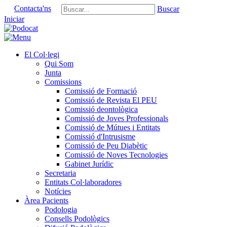
Contacta'ns
Buscar
Iniciar
El Col·legi
Qui Som
Junta
Comissions
Comissió de Formació
Comissió de Revista El PEU
Comissió deontològica
Comissió de Joves Professionals
Comissió de Mútues i Entitats
Comissió d'Intrusisme
Comissió de Peu Diabètic
Comissió de Noves Tecnologies
Gabinet Jurídic
Secretaria
Entitats Col·laboradores
Notícies
Àrea Pacients
Podologia
Consells Podològics