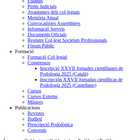
Estatuts
Perits Judicials
Avantatges dels col·legiats
Memòria Anual
Convocatòries Assemblees
Informació Serveis
Documents Oficials
Registre Col·legi Societats Professionals
Fórum Públic
Formació
Formació Col·legial
Congressos
Inscripció XXVII Jornades científiques de
Podologia 2025 (Catalá)
Inscripción XXVII Jornadas científicas de
Podología 2025 (Castellano)
Cursos
Cursos Externs
Màsters
Publicacions
Revistes
Butlletí
Prescripció Podològica
Convenis