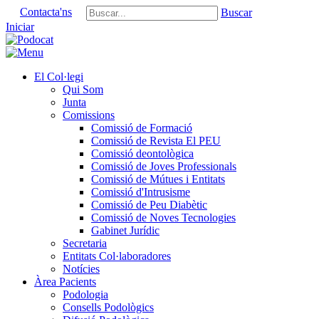
Contacta'ns
Buscar
Iniciar
El Col·legi
Qui Som
Junta
Comissions
Comissió de Formació
Comissió de Revista El PEU
Comissió deontològica
Comissió de Joves Professionals
Comissió de Mútues i Entitats
Comissió d'Intrusisme
Comissió de Peu Diabètic
Comissió de Noves Tecnologies
Gabinet Jurídic
Secretaria
Entitats Col·laboradores
Notícies
Àrea Pacients
Podologia
Consells Podològics