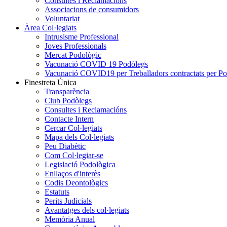
Consultes i Reclamacions
Associacions de consumidors
Voluntariat
Àrea Col·legiats
Intrusisme Professional
Joves Professionals
Mercat Podològic
Vacunació COVID 19 Podòlegs
Vacunació COVID19 per Treballadors contractats per P
Finestreta Única
Transparència
Club Podòlegs
Consultes i Reclamacións
Contacte Intern
Cercar Col·legiats
Mapa dels Col·legiats
Peu Diabètic
Com Col·legiar-se
Legislació Podològica
Enllaços d'interès
Codis Deontològics
Estatuts
Perits Judicials
Avantatges dels col·legiats
Memòria Anual