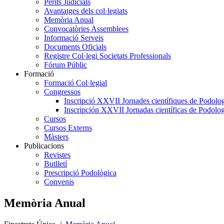
Perits Judicials
Avantatges dels col·legiats
Memòria Anual
Convocatòries Assemblees
Informació Serveis
Documents Oficials
Registre Col·legi Societats Professionals
Fórum Públic
Formació
Formació Col·legial
Congressos
Inscripció XXVII Jornades científiques de Podolog
Inscripción XXVII Jornadas científicas de Podolog
Cursos
Cursos Externs
Màsters
Publicacions
Revistes
Butlletí
Prescripció Podològica
Convenis
Memòria Anual