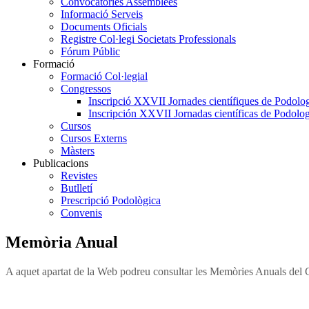
Convocatòries Assemblees
Informació Serveis
Documents Oficials
Registre Col·legi Societats Professionals
Fórum Públic
Formació
Formació Col·legial
Congressos
Inscripció XXVII Jornades científiques de Podolog
Inscripción XXVII Jornadas científicas de Podolog
Cursos
Cursos Externs
Màsters
Publicacions
Revistes
Butlletí
Prescripció Podològica
Convenis
Memòria Anual
A aquet apartat de la Web podreu consultar les Memòries Anuals del 