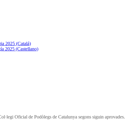
ia 2025 (Catalá)
ía 2025 (Castellano)
Col·legi Oficial de Podòlegs de Catalunya segons siguin aprovades.