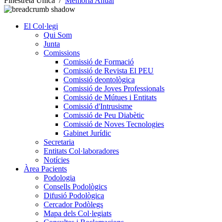
Finestreta Única
/
Memòria Anual
El Col·legi
Qui Som
Junta
Comissions
Comissió de Formació
Comissió de Revista El PEU
Comissió deontològica
Comissió de Joves Professionals
Comissió de Mútues i Entitats
Comissió d'Intrusisme
Comissió de Peu Diabètic
Comissió de Noves Tecnologies
Gabinet Jurídic
Secretaria
Entitats Col·laboradores
Notícies
Àrea Pacients
Podologia
Consells Podològics
Difusió Podològica
Cercador Podòlegs
Mapa dels Col·legiats