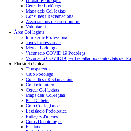
Difusió Podològica
Cercador Podòlegs
Mapa dels Col·legiats
Consultes i Reclamacions
Associacions de consumidors
Voluntariat
Àrea Col·legiats
Intrusisme Professional
Joves Professionals
Mercat Podològic
Vacunació COVID 19 Podòlegs
Vacunació COVID19 per Treballadors contractats per P
Finestreta Única
Transparència
Club Podòlegs
Consultes i Reclamacións
Contacte Intern
Cercar Col·legiats
Mapa dels Col·legiats
Peu Diabètic
Com Col·legiar-se
Legislació Podològica
Enllaços d'interès
Codis Deontològics
Estatuts