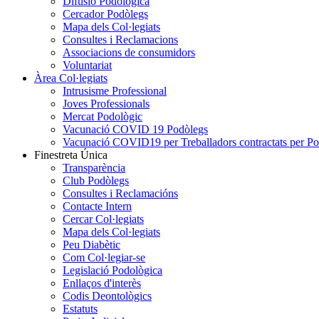
Difusió Podològica
Cercador Podòlegs
Mapa dels Col·legiats
Consultes i Reclamacions
Associacions de consumidors
Voluntariat
Àrea Col·legiats
Intrusisme Professional
Joves Professionals
Mercat Podològic
Vacunació COVID 19 Podòlegs
Vacunació COVID19 per Treballadors contractats per P
Finestreta Única
Transparència
Club Podòlegs
Consultes i Reclamacións
Contacte Intern
Cercar Col·legiats
Mapa dels Col·legiats
Peu Diabètic
Com Col·legiar-se
Legislació Podològica
Enllaços d'interès
Codis Deontològics
Estatuts