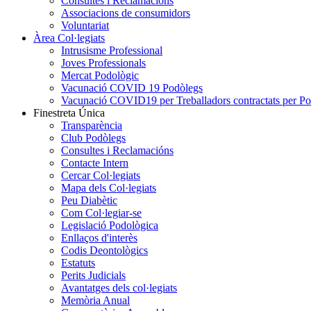
Consultes i Reclamacions
Associacions de consumidors
Voluntariat
Àrea Col·legiats
Intrusisme Professional
Joves Professionals
Mercat Podològic
Vacunació COVID 19 Podòlegs
Vacunació COVID19 per Treballadors contractats per P
Finestreta Única
Transparència
Club Podòlegs
Consultes i Reclamacións
Contacte Intern
Cercar Col·legiats
Mapa dels Col·legiats
Peu Diabètic
Com Col·legiar-se
Legislació Podològica
Enllaços d'interès
Codis Deontològics
Estatuts
Perits Judicials
Avantatges dels col·legiats
Memòria Anual