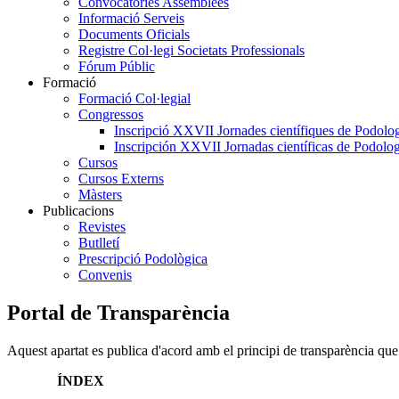
Convocatòries Assemblees
Informació Serveis
Documents Oficials
Registre Col·legi Societats Professionals
Fórum Públic
Formació
Formació Col·legial
Congressos
Inscripció XXVII Jornades científiques de Podolog
Inscripción XXVII Jornadas científicas de Podolog
Cursos
Cursos Externs
Màsters
Publicacions
Revistes
Butlletí
Prescripció Podològica
Convenis
Portal de Transparència
Aquest apartat es publica d'acord amb el principi de transparència que 
ÍNDEX