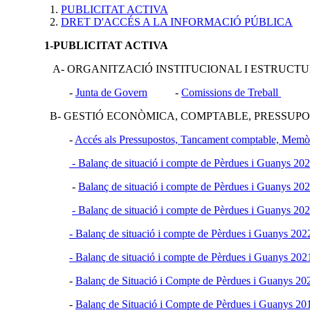
PUBLICITAT ACTIVA
DRET D'ACCÉS A LA INFORMACIÓ PÚBLICA
1-PUBLICITAT ACTIVA
A- ORGANITZACIÓ INSTITUCIONAL I ESTRUCTUR
-
Junta de Govern
-
Comissions de Treball
B- GESTIÓ ECONÒMICA, COMPTABLE, PRESSUPOST
-
Accés als Pressupostos, Tancament comptable, Memòria
- Balanç de situació i compte de Pèrdues i Guanys 20
-
Balanç de situació i compte de Pèrdues i Guanys 20
- Balanç de situació i compte de Pèrdues i Guanys 20
- Balanç de situació i compte de Pèrdues i Guanys 202
- Balanç de situació i compte de Pèrdues i Guanys 20
-
Balanç de Situació i Compte de Pèrdues i Guanys 20
-
Balanç de Situació i Compte de Pèrdues i Guanys 20