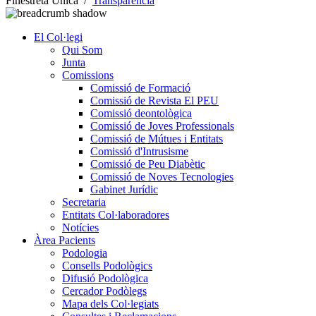
Finestreta Única
/
Transparència
El Col·legi
Qui Som
Junta
Comissions
Comissió de Formació
Comissió de Revista El PEU
Comissió deontològica
Comissió de Joves Professionals
Comissió de Mútues i Entitats
Comissió d'Intrusisme
Comissió de Peu Diabètic
Comissió de Noves Tecnologies
Gabinet Jurídic
Secretaria
Entitats Col·laboradores
Notícies
Àrea Pacients
Podologia
Consells Podològics
Difusió Podològica
Cercador Podòlegs
Mapa dels Col·legiats