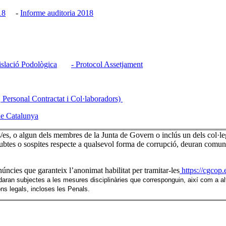
18
-
Informe auditoria 2018
slació Podològica
- Protocol Assetjament
, Personal Contractat i Col·laboradors)
de Catalunya
rs/es, o algun dels membres de la Junta de Govern o inclús un dels col·leg
ubtes o sospites respecte a qualsevol forma de corrupció, deuran comun
úncies que garanteix l’anonimat habilitat per tramitar-les
https://cgcop.
daran subjectes a les mesures disciplinàries que corresponguin, així com a al
ns legals, incloses les Penals.