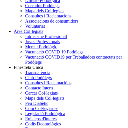
Difusió Podològica
Cercador Podòlegs
Mapa dels Col·legiats
Consultes i Reclamacions
Associacions de consumidors
Voluntariat
Àrea Col·legiats
Intrusisme Professional
Joves Professionals
Mercat Podològic
Vacunació COVID 19 Podòlegs
Vacunació COVID19 per Treballadors contractats per
Podòlegs
Finestreta Única
Transparència
Club Podòlegs
Consultes i Reclamacións
Contacte Intern
Cercar Col·legiats
Mapa dels Col·legiats
Peu Diabètic
Com Col·legiar-se
Legislació Podològica
Enllaços d'interès
Codis Deontològics