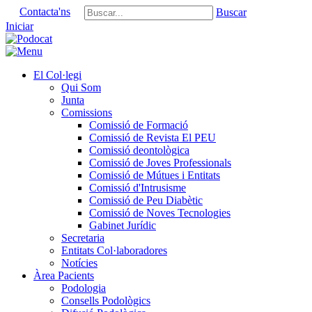
Contacta'ns
Buscar
Iniciar
El Col·legi
Qui Som
Junta
Comissions
Comissió de Formació
Comissió de Revista El PEU
Comissió deontològica
Comissió de Joves Professionals
Comissió de Mútues i Entitats
Comissió d'Intrusisme
Comissió de Peu Diabètic
Comissió de Noves Tecnologies
Gabinet Jurídic
Secretaria
Entitats Col·laboradores
Notícies
Àrea Pacients
Podologia
Consells Podològics