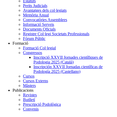
Estatuts
Perits Judicials
Avantatges dels col·legiats
Memòria Anual
Convocatòries Assemblees
Informació Serveis
Documents Oficials
Registre Col·legi Societats Professionals
Fórum Públic
Formació
Formació Col·legial
Congressos
Inscripció XXVII Jornades científiques de
Podologia 2025 (Catalá)
Inscripción XXVII Jornadas científicas de
Podología 2025 (Castellano)
Cursos
Cursos Externs
Màsters
Publicacions
Revistes
Butlletí
Prescripció Podològica
Convenis