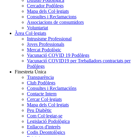
Difusió Podològica
Cercador Podòlegs
Mapa dels Col·legiats
Consultes i Reclamacions
Associacions de consumidors
Voluntariat
Àrea Col·legiats
Intrusisme Professional
Joves Professionals
Mercat Podològic
Vacunació COVID 19 Podòlegs
Vacunació COVID19 per Treballadors contractats per
Podòlegs
Finestreta Única
Transparència
Club Podòlegs
Consultes i Reclamacións
Contacte Intern
Cercar Col·legiats
Mapa dels Col·legiats
Peu Diabètic
Com Col·legiar-se
Legislació Podològica
Enllaços d'interès
Codis Deontològics