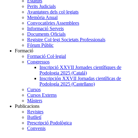
Estatuts
Perits Judicials
Avantatges dels col·legiats
Memòria Anual
Convocatòries Assemblees
Informació Serveis
Documents Oficials
Registre Col·legi Societats Professionals
Fórum Públic
Formació
Formació Col·legial
Congressos
Inscripció XXVII Jornades científiques de
Podologia 2025 (Catalá)
Inscripción XXVII Jornadas científicas de
Podología 2025 (Castellano)
Cursos
Cursos Externs
Màsters
Publicacions
Revistes
Butlletí
Prescripció Podològica
Convenis