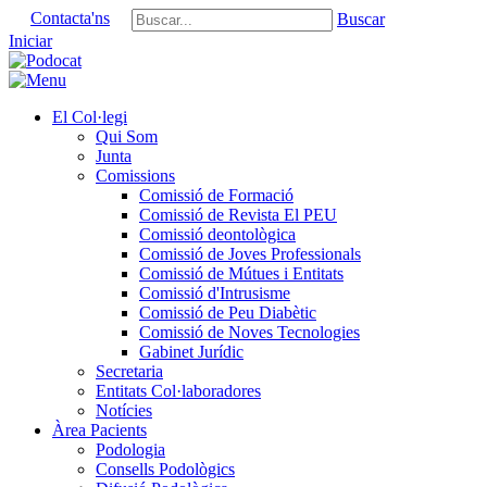
Contacta'ns
Buscar
Iniciar
El Col·legi
Qui Som
Junta
Comissions
Comissió de Formació
Comissió de Revista El PEU
Comissió deontològica
Comissió de Joves Professionals
Comissió de Mútues i Entitats
Comissió d'Intrusisme
Comissió de Peu Diabètic
Comissió de Noves Tecnologies
Gabinet Jurídic
Secretaria
Entitats Col·laboradores
Notícies
Àrea Pacients
Podologia
Consells Podològics