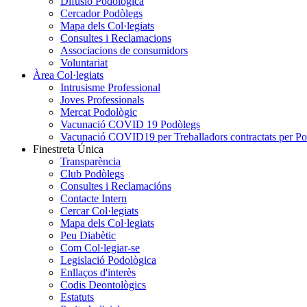
Difusió Podològica
Cercador Podòlegs
Mapa dels Col·legiats
Consultes i Reclamacions
Associacions de consumidors
Voluntariat
Àrea Col·legiats
Intrusisme Professional
Joves Professionals
Mercat Podològic
Vacunació COVID 19 Podòlegs
Vacunació COVID19 per Treballadors contractats per P
Finestreta Única
Transparència
Club Podòlegs
Consultes i Reclamacións
Contacte Intern
Cercar Col·legiats
Mapa dels Col·legiats
Peu Diabètic
Com Col·legiar-se
Legislació Podològica
Enllaços d'interès
Codis Deontològics
Estatuts