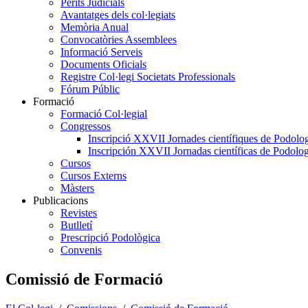
Perits Judicials
Avantatges dels col·legiats
Memòria Anual
Convocatòries Assemblees
Informació Serveis
Documents Oficials
Registre Col·legi Societats Professionals
Fórum Públic
Formació
Formació Col·legial
Congressos
Inscripció XXVII Jornades científiques de Podolog
Inscripción XXVII Jornadas científicas de Podolog
Cursos
Cursos Externs
Màsters
Publicacions
Revistes
Butlletí
Prescripció Podològica
Convenis
Comissió de Formació