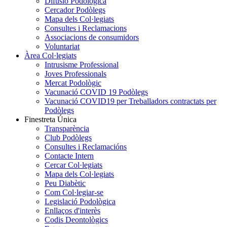
Difusió Podològica
Cercador Podòlegs
Mapa dels Col·legiats
Consultes i Reclamacions
Associacions de consumidors
Voluntariat
Àrea Col·legiats
Intrusisme Professional
Joves Professionals
Mercat Podològic
Vacunació COVID 19 Podòlegs
Vacunació COVID19 per Treballadors contractats per
Podòlegs
Finestreta Única
Transparència
Club Podòlegs
Consultes i Reclamacións
Contacte Intern
Cercar Col·legiats
Mapa dels Col·legiats
Peu Diabètic
Com Col·legiar-se
Legislació Podològica
Enllaços d'interès
Codis Deontològics