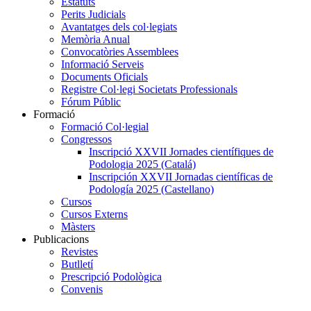
Estatuts
Perits Judicials
Avantatges dels col·legiats
Memòria Anual
Convocatòries Assemblees
Informació Serveis
Documents Oficials
Registre Col·legi Societats Professionals
Fórum Públic
Formació
Formació Col·legial
Congressos
Inscripció XXVII Jornades científiques de
Podologia 2025 (Catalá)
Inscripción XXVII Jornadas científicas de
Podología 2025 (Castellano)
Cursos
Cursos Externs
Màsters
Publicacions
Revistes
Butlletí
Prescripció Podològica
Convenis