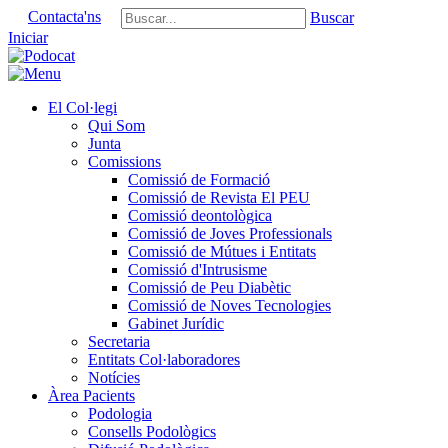
Contacta'ns
Buscar
Iniciar
El Col·legi
Qui Som
Junta
Comissions
Comissió de Formació
Comissió de Revista El PEU
Comissió deontològica
Comissió de Joves Professionals
Comissió de Mútues i Entitats
Comissió d'Intrusisme
Comissió de Peu Diabètic
Comissió de Noves Tecnologies
Gabinet Jurídic
Secretaria
Entitats Col·laboradores
Notícies
Àrea Pacients
Podologia
Consells Podològics