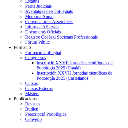
Estatuts
Perits Judicials
Avantatges dels col·legiats
Memòria Anual
Convocatòries Assemblees
Informació Serveis
Documents Oficials
Registre Col·legi Societats Professionals
Fórum Públic
Formació
Formació Col·legial
Congressos
Inscripció XXVII Jornades científiques de
Podologia 2025 (Catalá)
Inscripción XXVII Jornadas científicas de
Podología 2025 (Castellano)
Cursos
Cursos Externs
Màsters
Publicacions
Revistes
Butlletí
Prescripció Podològica
Convenis