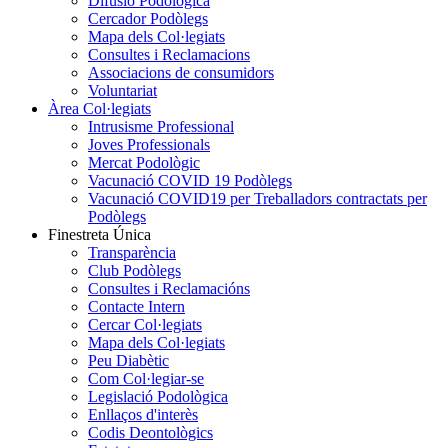
Difusió Podològica
Cercador Podòlegs
Mapa dels Col·legiats
Consultes i Reclamacions
Associacions de consumidors
Voluntariat
Àrea Col·legiats
Intrusisme Professional
Joves Professionals
Mercat Podològic
Vacunació COVID 19 Podòlegs
Vacunació COVID19 per Treballadors contractats per
Podòlegs
Finestreta Única
Transparència
Club Podòlegs
Consultes i Reclamacións
Contacte Intern
Cercar Col·legiats
Mapa dels Col·legiats
Peu Diabètic
Com Col·legiar-se
Legislació Podològica
Enllaços d'interès
Codis Deontològics