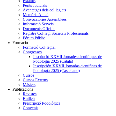
Estatuts
Perits Judicials
Avantatges dels col·legiats
Memòria Anual
Convocatòries Assemblees
Informació Serveis
Documents Oficials
Registre Col·legi Societats Professionals
Fórum Públic
Formació
Formació Col·legial
Congressos
Inscripció XXVII Jornades científiques de
Podologia 2025 (Catalá)
Inscripción XXVII Jornadas científicas de
Podología 2025 (Castellano)
Cursos
Cursos Externs
Màsters
Publicacions
Revistes
Butlletí
Prescripció Podològica
Convenis