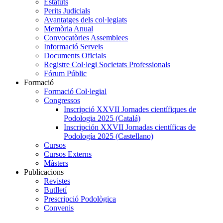
Estatuts
Perits Judicials
Avantatges dels col·legiats
Memòria Anual
Convocatòries Assemblees
Informació Serveis
Documents Oficials
Registre Col·legi Societats Professionals
Fórum Públic
Formació
Formació Col·legial
Congressos
Inscripció XXVII Jornades científiques de
Podologia 2025 (Catalá)
Inscripción XXVII Jornadas científicas de
Podología 2025 (Castellano)
Cursos
Cursos Externs
Màsters
Publicacions
Revistes
Butlletí
Prescripció Podològica
Convenis