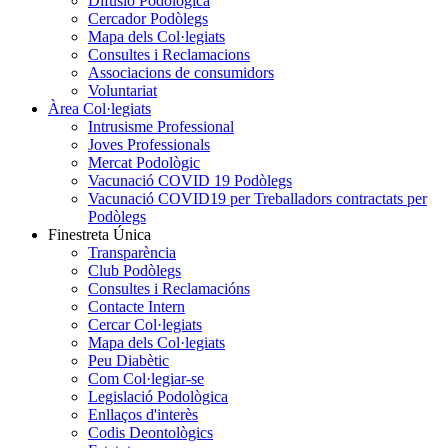
Difusió Podològica
Cercador Podòlegs
Mapa dels Col·legiats
Consultes i Reclamacions
Associacions de consumidors
Voluntariat
Àrea Col·legiats
Intrusisme Professional
Joves Professionals
Mercat Podològic
Vacunació COVID 19 Podòlegs
Vacunació COVID19 per Treballadors contractats per
Podòlegs
Finestreta Única
Transparència
Club Podòlegs
Consultes i Reclamacións
Contacte Intern
Cercar Col·legiats
Mapa dels Col·legiats
Peu Diabètic
Com Col·legiar-se
Legislació Podològica
Enllaços d'interès
Codis Deontològics