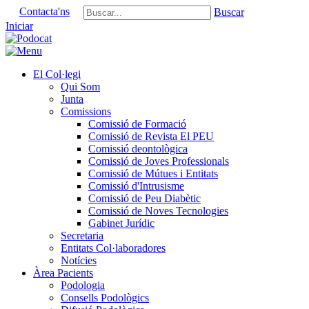
Contacta'ns
Buscar
Iniciar
El Col·legi
Qui Som
Junta
Comissions
Comissió de Formació
Comissió de Revista El PEU
Comissió deontològica
Comissió de Joves Professionals
Comissió de Mútues i Entitats
Comissió d'Intrusisme
Comissió de Peu Diabètic
Comissió de Noves Tecnologies
Gabinet Jurídic
Secretaria
Entitats Col·laboradores
Notícies
Àrea Pacients
Podologia
Consells Podològics