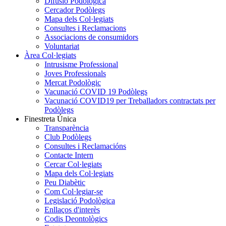
Difusió Podològica
Cercador Podòlegs
Mapa dels Col·legiats
Consultes i Reclamacions
Associacions de consumidors
Voluntariat
Àrea Col·legiats
Intrusisme Professional
Joves Professionals
Mercat Podològic
Vacunació COVID 19 Podòlegs
Vacunació COVID19 per Treballadors contractats per
Podòlegs
Finestreta Única
Transparència
Club Podòlegs
Consultes i Reclamacións
Contacte Intern
Cercar Col·legiats
Mapa dels Col·legiats
Peu Diabètic
Com Col·legiar-se
Legislació Podològica
Enllaços d'interès
Codis Deontològics